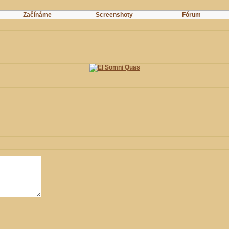
Začínáme
Screenshoty
Fórum