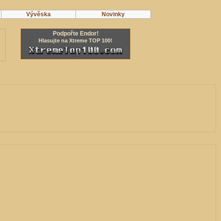
Vývěska
Novinky
Podpořte Endor!
Hlasujte na Xtreme TOP 100!